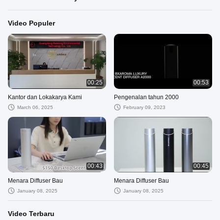
Video Populer
00:25
00:53
Kantor dan Lokakarya Kami
Pengenalan tahun 2000
March 06, 2025
February 09, 2023
00:43
00:45
Menara Diffuser Bau
Menara Diffuser Bau
January 08, 2025
January 08, 2025
Video Terbaru